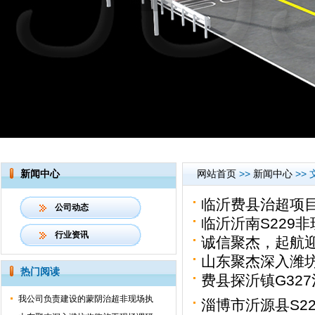
新闻中心
网站首页
>>
新闻中心
>>
临沂费县治超项
公司动态
临沂沂南S229
行业资讯
诚信聚杰，起航迎
山东聚杰深入潍
热门阅读
费县探沂镇G32
我公司负责建设的蒙阴治超非现场执
淄博市沂源县S2