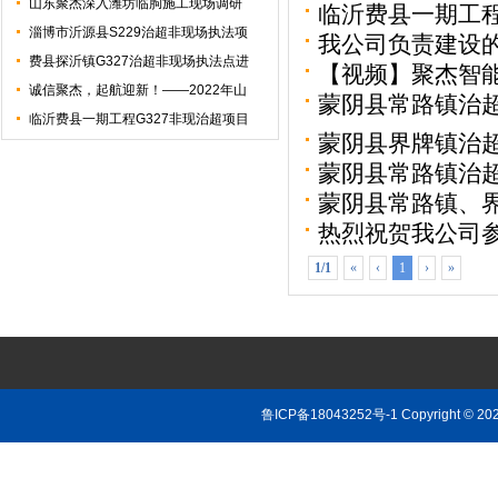
山东聚杰深入潍坊临朐施工现场调研
临沂费县一期工程
淄博市沂源县S229治超非现场执法项
我公司负责建设
费县探沂镇G327治超非现场执法点进
【视频】聚杰智
诚信聚杰，起航迎新！——2022年山
蒙阴县常路镇治
临沂费县一期工程G327非现治超项目
蒙阴县界牌镇治
蒙阴县常路镇治
蒙阴县常路镇、
热烈祝贺我公司
标成功
1/1
«
‹
1
›
»
鲁ICP备18043252号-1
Copyright © 